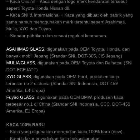
– Kaca Orisinil = Kaca dengan logo merk kendaraan tersebut
seperti Toyota Honda Nissan dll.
– Kaca SNI & Internasional = Kaca yang dibuat oleh pabrik yang
sama namun menggunakan merk tertentu seperti Asahimas,
Mulia, XYG dan Fuyao.
– Standar pabrikan dan sesuai regulasi keamanan.
ASAHIMAS GLASS
, digunakan pada OEM Toyota, Honda, dan
banyak mobil Jepang (Standar SNI, DOT-305, JIS Jepang)
MULIA GLASS
, digunakan pada OEM Toyota dan Daihatsu (SNI
DOT ECE IATF)
XYG GLASS
, digunakan pada OEM Ford, produsen kaca
terbesar no.2 di dunia (Standar SNI Indonesia, DOT-459
Amerika, E4 Eropa)
Fuyao GLASS
, digunakan pada OEM BMW, produsen kaca
terbesar no.1 di China (Standar SNI Indonesia, CCC, DOT-459
Amerika, E1 Eropa)
KACA 100% BARU
– Kaca yang digunakan merupakan kaca 100% baru (new).
– Kami tidak menyediakan kaca bekas/copotan.