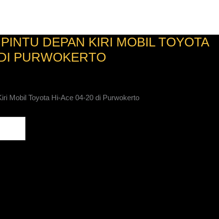
Home
Kontak
Tentang Kami
Katalog
PINTU DEPAN KIRI MOBIL TOYOTA
0 DI PURWOKERTO
ri Mobil Toyota Hi-Ace 04-20 di Purwokerto