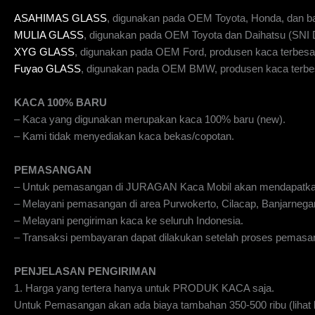
ASAHIMAS GLASS
, digunakan pada OEM Toyota, Honda, dan b
MULIA GLASS
, digunakan pada OEM Toyota dan Daihatsu (SN
XYG GLASS
, digunakan pada OEM Ford, produsen kaca terbesar
Fuyao GLASS
, digunakan pada OEM BMW, produsen kaca terbes
KACA 100% BARU
– Kaca yang digunakan merupakan kaca 100% baru (new).
– Kami tidak menyediakan kaca bekas/copotan.
PEMASANGAN
– Untuk pemasangan di JURAGAN Kaca Mobil akan mendapatka
– Melayani pemasangan di area Purwokerto, Cilacap, Banjarnegar
– Melayani pengiriman kaca ke seluruh Indonesia.
– Transaksi pembayaran dapat dilakukan setelah proses pemasan
PENJELASAN PENGIRIMAN
1. Harga yang tertera hanya untuk PRODUK KACA saja.
Untuk Pemasangan akan ada biaya tambahan 350-500 ribu (lihat