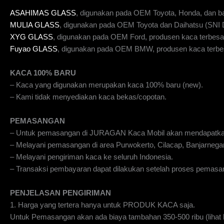
ASAHIMAS GLASS
, digunakan pada OEM Toyota, Honda, dan b
MULIA GLASS
, digunakan pada OEM Toyota dan Daihatsu (SN
XYG GLASS
, digunakan pada OEM Ford, produsen kaca terbesar
Fuyao GLASS
, digunakan pada OEM BMW, produsen kaca terbes
KACA 100% BARU
– Kaca yang digunakan merupakan kaca 100% baru (new).
– Kami tidak menyediakan kaca bekas/copotan.
PEMASANGAN
– Untuk pemasangan di JURAGAN Kaca Mobil akan mendapatka
– Melayani pemasangan di area Purwokerto, Cilacap, Banjarnegar
– Melayani pengiriman kaca ke seluruh Indonesia.
– Transaksi pembayaran dapat dilakukan setelah proses pemasan
PENJELASAN PENGIRIMAN
1. Harga yang tertera hanya untuk PRODUK KACA saja.
Untuk Pemasangan akan ada biaya tambahan 350-500 ribu (lihat