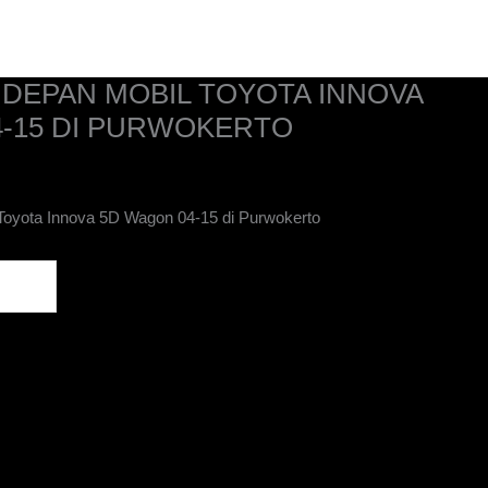
Home
Kontak
Tentang Kami
Katalog
DEPAN MOBIL TOYOTA INNOVA
4-15 DI PURWOKERTO
Toyota Innova 5D Wagon 04-15 di Purwokerto