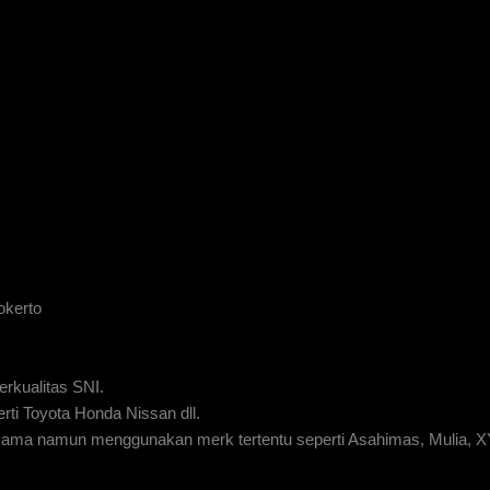
okerto
rkualitas SNI.
rti Toyota Honda Nissan dll.
g sama namun menggunakan merk tertentu seperti Asahimas, Mulia, 