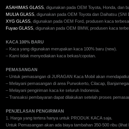
ASAHIMAS GLASS
, digunakan pada OEM Toyota, Honda, dan b
MULIA GLASS
, digunakan pada OEM Toyota dan Daihatsu (SN
XYG GLASS
, digunakan pada OEM Ford, produsen kaca terbesar
Fuyao GLASS
, digunakan pada OEM BMW, produsen kaca terbes
KACA 100% BARU
– Kaca yang digunakan merupakan kaca 100% baru (new).
– Kami tidak menyediakan kaca bekas/copotan.
PEMASANGAN
– Untuk pemasangan di JURAGAN Kaca Mobil akan mendapatka
– Melayani pemasangan di area Purwokerto, Cilacap, Banjarnegar
– Melayani pengiriman kaca ke seluruh Indonesia.
– Transaksi pembayaran dapat dilakukan setelah proses pemasan
PENJELASAN PENGIRIMAN
1. Harga yang tertera hanya untuk PRODUK KACA saja.
Untuk Pemasangan akan ada biaya tambahan 350-500 ribu (lihat