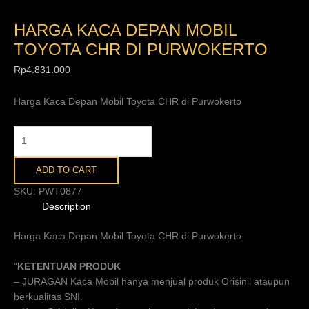
HARGA KACA DEPAN MOBIL
TOYOTA CHR DI PURWOKERTO
Rp
4.831.000
Harga Kaca Depan Mobil Toyota CHR di Purwokerto
ADD TO CART
SKU:
PWT0877
Description
Harga Kaca Depan Mobil Toyota CHR di Purwokerto
“
KETENTUAN PRODUK
– JURAGAN Kaca Mobil hanya menjual produk Orisinil ataupun
berkualitas SNI.