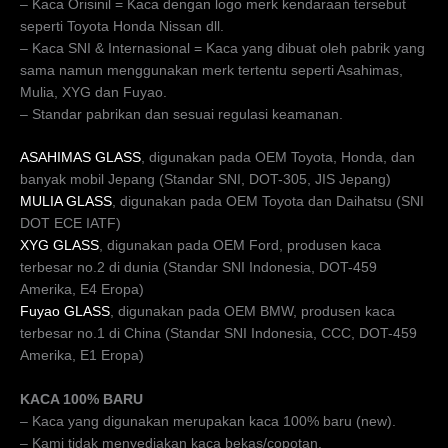
– Kaca Orisinil = Kaca dengan logo merk kendaraan tersebut
seperti Toyota Honda Nissan dll.
– Kaca SNI & Internasional = Kaca yang dibuat oleh pabrik yang
sama namun menggunakan merk tertentu seperti Asahimas,
Mulia, XYG dan Fuyao.
– Standar pabrikan dan sesuai regulasi keamanan.
ASAHIMAS GLASS
, digunakan pada OEM Toyota, Honda, dan
banyak mobil Jepang (Standar SNI, DOT-305, JIS Jepang)
MULIA GLASS
, digunakan pada OEM Toyota dan Daihatsu (SNI
DOT ECE IATF)
XYG GLASS
, digunakan pada OEM Ford, produsen kaca
terbesar no.2 di dunia (Standar SNI Indonesia, DOT-459
Amerika, E4 Eropa)
Fuyao GLASS
, digunakan pada OEM BMW, produsen kaca
terbesar no.1 di China (Standar SNI Indonesia, CCC, DOT-459
Amerika, E1 Eropa)
KACA 100% BARU
– Kaca yang digunakan merupakan kaca 100% baru (new).
– Kami tidak menyediakan kaca bekas/copotan.