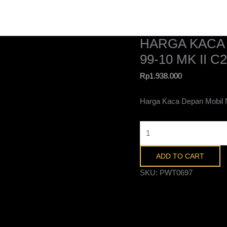
Harga
Kaca
Depan
HARGA KACA 
Mobil
Nissan
99-10 MK II 
Serena
Rp
1.938.000
99-
10
Harga Kaca Depan Mobil N
MK
II
C24
di
Purwokerto
ADD TO CART
quantity
SKU:
PWT0697