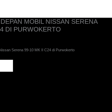
Home
Kontak
Tentang Kami
Katalog
DEPAN MOBIL NISSAN SERENA
C24 DI PURWOKERTO
issan Serena 99-10 MK II C24 di Purwokerto