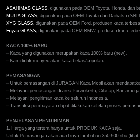
ASAHIMAS GLASS
, digunakan pada OEM Toyota, Honda, dan b
MULIA GLASS
, digunakan pada OEM Toyota dan Daihatsu (SN
XYG GLASS
, digunakan pada OEM Ford, produsen kaca terbesar
Fuyao GLASS
, digunakan pada OEM BMW, produsen kaca terbes
KACA 100% BARU
– Kaca yang digunakan merupakan kaca 100% baru (new).
– Kami tidak menyediakan kaca bekas/copotan.
PEMASANGAN
– Untuk pemasangan di JURAGAN Kaca Mobil akan mendapatka
– Melayani pemasangan di area Purwokerto, Cilacap, Banjarnegar
– Melayani pengiriman kaca ke seluruh Indonesia.
– Transaksi pembayaran dapat dilakukan setelah proses pemasan
PENJELASAN PENGIRIMAN
1. Harga yang tertera hanya untuk PRODUK KACA saja.
Untuk Pemasangan akan ada biaya tambahan 350-500 ribu (lihat