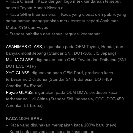
– Kaca Orisinil = Kaca dengan logo merk kendaraan tersebut
seperti Toyota Honda Nissan dll.
– Kaca SNI & Internasional = Kaca yang dibuat oleh pabrik yang
sama namun menggunakan merk tertentu seperti Asahimas,
Mulia, XYG dan Fuyao.
– Standar pabrikan dan sesuai regulasi keamanan.
ASAHIMAS GLASS
, digunakan pada OEM Toyota, Honda, dan
banyak mobil Jepang (Standar SNI, DOT-305, JIS Jepang)
MULIA GLASS
, digunakan pada OEM Toyota dan Daihatsu (SNI
DOT ECE IATF)
XYG GLASS
, digunakan pada OEM Ford, produsen kaca
terbesar no.2 di dunia (Standar SNI Indonesia, DOT-459
Amerika, E4 Eropa)
Fuyao GLASS
, digunakan pada OEM BMW, produsen kaca
terbesar no.1 di China (Standar SNI Indonesia, CCC, DOT-459
Amerika, E1 Eropa)
KACA 100% BARU
– Kaca yang digunakan merupakan kaca 100% baru (new).
– Kami tidak menyediakan kaca bekas/copotan.