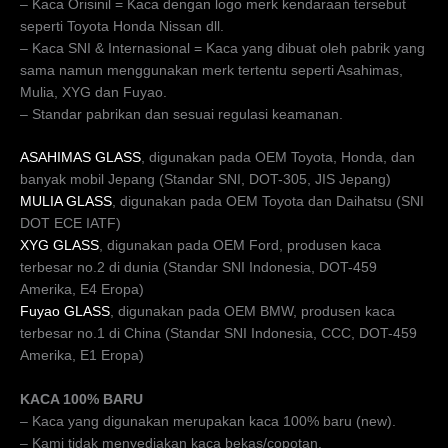
– Kaca Orisinil = Kaca dengan logo merk kendaraan tersebut
seperti Toyota Honda Nissan dll.
– Kaca SNI & Internasional = Kaca yang dibuat oleh pabrik yang
sama namun menggunakan merk tertentu seperti Asahimas,
Mulia, XYG dan Fuyao.
– Standar pabrikan dan sesuai regulasi keamanan.
ASAHIMAS GLASS
, digunakan pada OEM Toyota, Honda, dan
banyak mobil Jepang (Standar SNI, DOT-305, JIS Jepang)
MULIA GLASS
, digunakan pada OEM Toyota dan Daihatsu (SNI
DOT ECE IATF)
XYG GLASS
, digunakan pada OEM Ford, produsen kaca
terbesar no.2 di dunia (Standar SNI Indonesia, DOT-459
Amerika, E4 Eropa)
Fuyao GLASS
, digunakan pada OEM BMW, produsen kaca
terbesar no.1 di China (Standar SNI Indonesia, CCC, DOT-459
Amerika, E1 Eropa)
KACA 100% BARU
– Kaca yang digunakan merupakan kaca 100% baru (new).
– Kami tidak menyediakan kaca bekas/copotan.