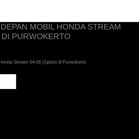
Home
Kontak
Tentang Kami
Katalog
 DEPAN MOBIL HONDA STREAM
N) DI PURWOKERTO
onda Stream 04-06 (Spion) di Purwokerto