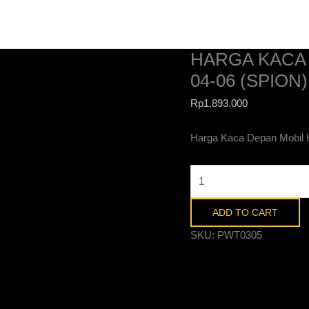
Harga
Kaca
Depan
HARGA KACA
Mobil
Honda
04-06 (SPIO
Stream
Rp
1.893.000
04-
06
Harga Kaca Depan Mobil H
(Spion)
di
Purwokerto
quantity
ADD TO CART
SKU:
PWT0305