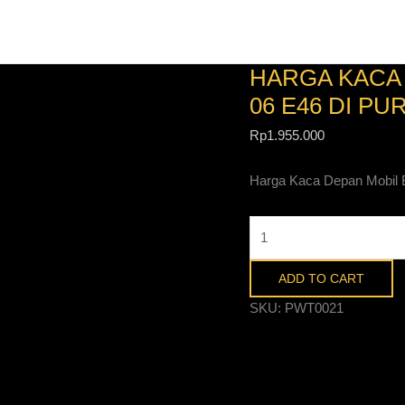
Harga
Kaca
Depan
HARGA KACA 
Mobil
BMW
06 E46 DI P
3
Rp
1.955.000
Series
98-
Harga Kaca Depan Mobil 
06
E46
di
Purwokerto
quantity
ADD TO CART
SKU:
PWT0021