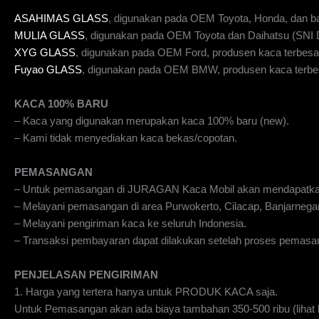
ASAHIMAS GLASS
, digunakan pada OEM Toyota, Honda, dan b
MULIA GLASS
, digunakan pada OEM Toyota dan Daihatsu (SN
XYG GLASS
, digunakan pada OEM Ford, produsen kaca terbesar
Fuyao GLASS
, digunakan pada OEM BMW, produsen kaca terbes
KACA 100% BARU
– Kaca yang digunakan merupakan kaca 100% baru (new).
– Kami tidak menyediakan kaca bekas/copotan.
PEMASANGAN
– Untuk pemasangan di JURAGAN Kaca Mobil akan mendapatka
– Melayani pemasangan di area Purwokerto, Cilacap, Banjarnegar
– Melayani pengiriman kaca ke seluruh Indonesia.
– Transaksi pembayaran dapat dilakukan setelah proses pemasan
PENJELASAN PENGIRIMAN
1. Harga yang tertera hanya untuk PRODUK KACA saja.
Untuk Pemasangan akan ada biaya tambahan 350-500 ribu (lihat