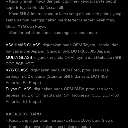
– Kaca Orisinil = Kaca dengan logo merk kendaraan tersebut
seperti Toyota Honda Nissan dll.
– Kaca SNI & Internasional = Kaca yang dibuat oleh pabrik yang
sama namun menggunakan merk tertentu seperti Asahimas,
Mulia, XYG dan Fuyao.
– Standar pabrikan dan sesuai regulasi keamanan.
ASAHIMAS GLASS
, digunakan pada OEM Toyota, Honda, dan
banyak mobil Jepang (Standar SNI, DOT-305, JIS Jepang)
MULIA GLASS
, digunakan pada OEM Toyota dan Daihatsu (SNI
DOT ECE IATF)
XYG GLASS
, digunakan pada OEM Ford, produsen kaca
terbesar no.2 di dunia (Standar SNI Indonesia, DOT-459
Amerika, E4 Eropa)
Fuyao GLASS
, digunakan pada OEM BMW, produsen kaca
terbesar no.1 di China (Standar SNI Indonesia, CCC, DOT-459
Amerika, E1 Eropa)
KACA 100% BARU
– Kaca yang digunakan merupakan kaca 100% baru (new).
– Kami tidak menyediakan kaca bekas/copotan.